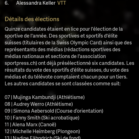
6.
Alessandra Keller
VTT
Détails des élections
Quinze candidates étaient en lice pour l'élection de la
sportive de l'année. Des sportives et sportifs d'élite
suisses (titulaires de la Swiss Olympic Card) ainsi que des
représentants des médias (rédactions sportives des
médias nationaux et sections de l'association
sportpress.ch) ont déjà présélectionné six candidates. Les
résultats du vote des sportifs d'élite suisses, du vote des
médias et du télévote comptaient chacun pour un tiers.
Les autres candidates se sont classées comme suit:
07 | Mujinga Kambundji (Athlétisme)
08 | Audrey Werro (Athlétisme)
09 | Simona Aebersold (Course d’orientation)
10 | Fanny Smith (Ski acrobatique)
11 | Alena Marx (Canoë)
12 | Michelle Heimberg (Plongeon)
13 | Nadine Fähndrich (Ski de fond)