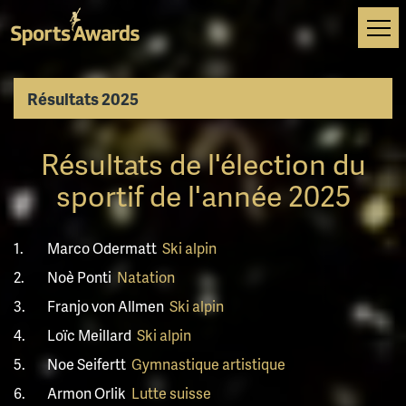
Tog
navi
Résultats 2025
Résultats de l'élection du
sportif de l'année 2025
1.
Marco Odermatt
Ski alpin
2.
Noè Ponti
Natation
3.
Franjo von Allmen
Ski alpin
4.
Loïc Meillard
Ski alpin
5.
Noe Seifertt
Gymnastique artistique
6.
Armon Orlik
Lutte suisse