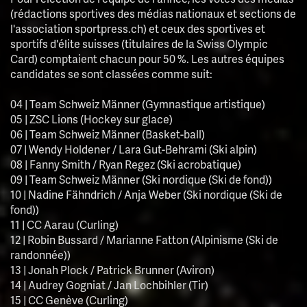
(rédactions sportives des médias nationaux et sections de
l'association sportpress.ch) et ceux des sportives et
sportifs d'élite suisses (titulaires de la Swiss Olympic
Card) comptaient chacun pour 50 %. Les autres équipes
candidates se sont classées comme suit:
04 | Team Schweiz Männer (Gymnastique artistique)
05 | ZSC Lions (Hockey sur glace)
06 | Team Schweiz Männer (Basket-ball)
07 | Wendy Holdener / Lara Gut-Behrami (Ski alpin)
08 | Fanny Smith / Ryan Regez (Ski acrobatique)
09 | Team Schweiz Männer (Ski nordique (Ski de fond))
10 | Nadine Fähndrich / Anja Weber (Ski nordique (Ski de
fond))
11 | CC Aarau (Curling)
12 | Robin Bussard / Marianne Fatton (Alpinisme (Ski de
randonnée))
13 | Jonah Plock / Patrick Brunner (Aviron)
14 | Audrey Gogniat / Jan Lochbihler (Tir)
15 | CC Genève (Curling)